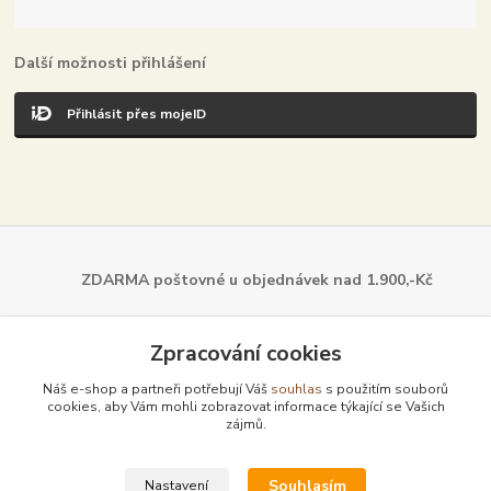
Další možnosti přihlášení
Přihlásit přes mojeID
ZDARMA poštovné u objednávek
nad 1.900,-Kč
Dále z naší nabídky
Zpracování cookies
Náš e-shop a partneři potřebují Váš
souhlas
s použitím souborů
cookies, aby Vám mohli zobrazovat informace týkající se Vašich
zájmů.
Souhlasím
Nastavení