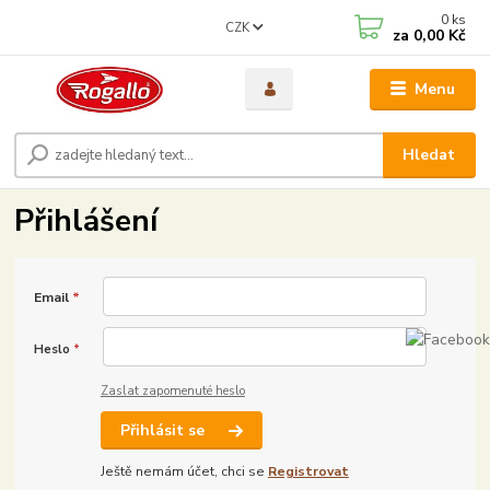
0
ks
CZK
za
0,00 Kč
Menu
Hledat
Přihlášení
Email
*
Heslo
*
Zaslat zapomenuté heslo
Přihlásit se
Ještě nemám účet, chci se
Registrovat