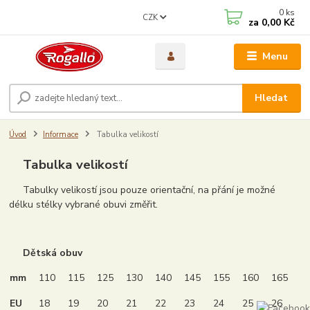
0
ks
CZK
za
0,00 Kč
Menu
Hledat
Úvod
Informace
Tabulka velikostí
Tabulka velikostí
Tabulky velikostí jsou pouze orientační, na přání je možné
délku stélky vybrané obuvi změřit.
Dětská obuv
mm
110
115
125
130
140
145
155
160
165
EU
18
19
20
21
22
23
24
25
26