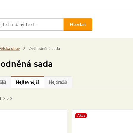
Hledat
ětská obuv
Zvýhodněná sada
odněná sada
jší
Nejlevnější
Nejdražší
1-3 z 3
Akce