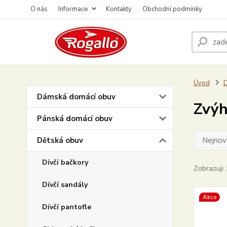
O nás
Informace
Kontakty
Obchodní podmínky
Úvod
D
Dámská domácí obuv
Zvýh
Pánská domácí obuv
Dětská obuv
Nejnově
Dívčí bačkory
Zobrazuji 
Dívčí sandály
Akce
Dívčí pantofle