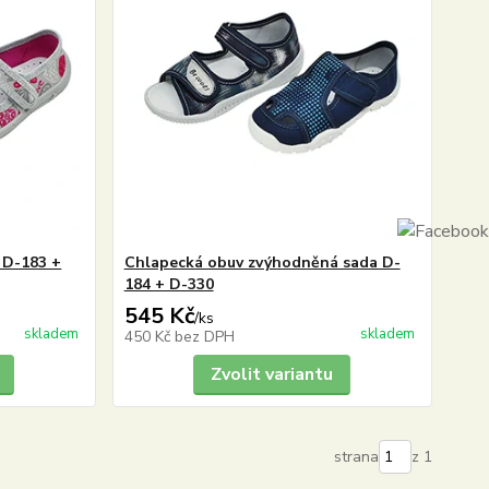
 D-183 +
Chlapecká obuv zvýhodněná sada D-
184 + D-330
545 Kč
/
ks
skladem
skladem
450 Kč
bez DPH
Zvolit variantu
strana
z 1