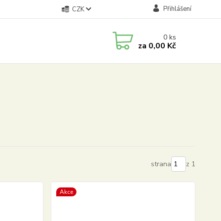
Přihlášení
CZK
0
ks
za
0,00 Kč
strana
z 1
Akce