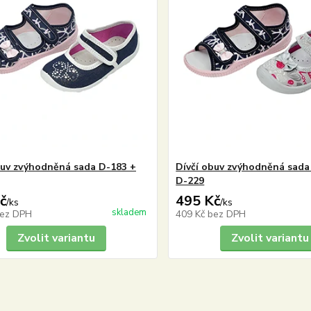
buv zvýhodněná sada D-183 +
Dívčí obuv zvýhodněná sada
D-229
č
495 Kč
/
ks
/
ks
skladem
ez DPH
409 Kč
bez DPH
Zvolit variantu
Zvolit variantu