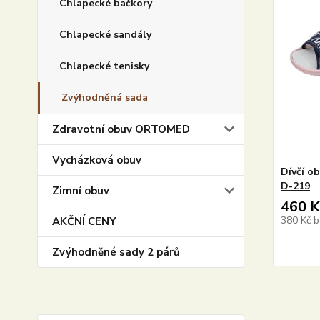
Chlapecké bačkory
Chlapecké sandály
Chlapecké tenisky
Zvýhodněná sada
Zdravotní obuv ORTOMED
Vycházková obuv
Dívčí o
D-219
Zimní obuv
460 K
380 Kč
b
AKČNÍ CENY
Zvýhodněné sady 2 párů