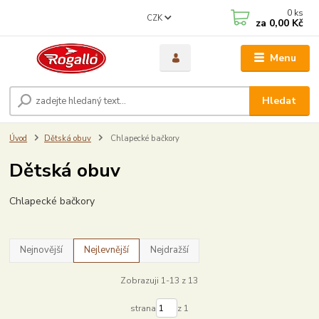
0
ks
CZK
za
0,00 Kč
Menu
Hledat
Úvod
Dětská obuv
Chlapecké bačkory
Dětská obuv
Chlapecké bačkory
Nejnovější
Nejlevnější
Nejdražší
Zobrazuji 1-13 z 13
strana
z 1