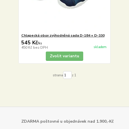
Chlapecká obuv zvýhodněná sada D-184 + D-330
545 Kč
/
ks
skladem
450 Kč
bez DPH
Zvolit variantu
strana
z 1
ZDARMA poštovné u objednávek
nad 1.900,-Kč