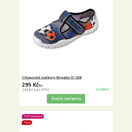
Chlapecké bačkory Rogallo D-326
295 Kč
/
ks
skladem
244 Kč
bez DPH
Zvolit variantu
TOP produkt
Akce