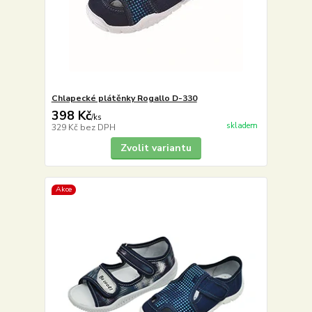
Chlapecké plátěnky Rogallo D-330
398 Kč
/
ks
skladem
329 Kč
bez DPH
Zvolit variantu
Akce