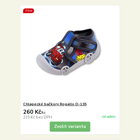
Akce
Chlapecké bačkory Rogallo D-135
260 Kč
/
ks
skladem
215 Kč
bez DPH
Zvolit variantu