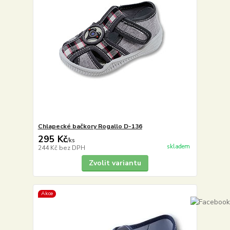
Chlapecké bačkory Rogallo D-136
295 Kč
/
ks
skladem
244 Kč
bez DPH
Zvolit variantu
Akce