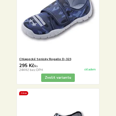
Chlapecké tenisky Rogallo D-323
295 Kč
/
ks
skladem
244 Kč
bez DPH
Zvolit variantu
Akce