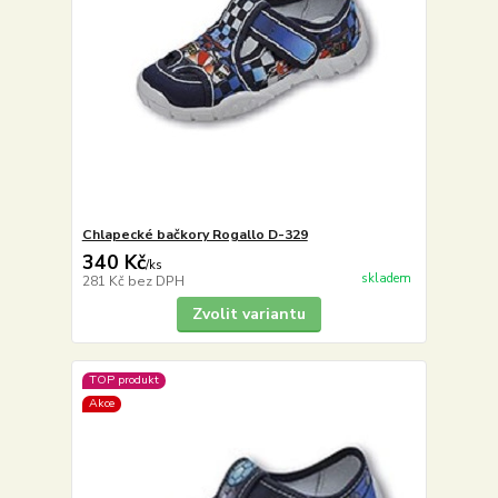
Chlapecké bačkory Rogallo D-329
340 Kč
/
ks
skladem
281 Kč
bez DPH
Zvolit variantu
TOP produkt
Akce