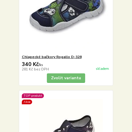
Chlapecké bačkory Rogallo D-328
340 Kč
/
ks
skladem
281 Kč
bez DPH
Zvolit variantu
TOP produkt
Akce