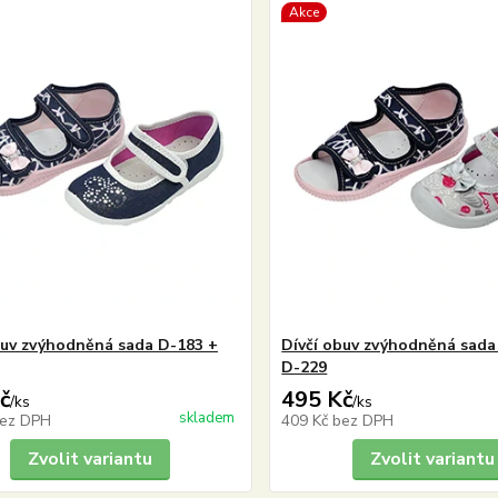
Akce
buv zvýhodněná sada D-183 +
Dívčí obuv zvýhodněná sada
D-229
č
495 Kč
/
ks
/
ks
skladem
ez DPH
409 Kč
bez DPH
Zvolit variantu
Zvolit variantu