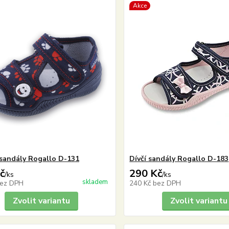
Akce
sandály Rogallo D-131
Dívčí sandály Rogallo D-183
č
290 Kč
/
ks
/
ks
skladem
ez DPH
240 Kč
bez DPH
Zvolit variantu
Zvolit variantu