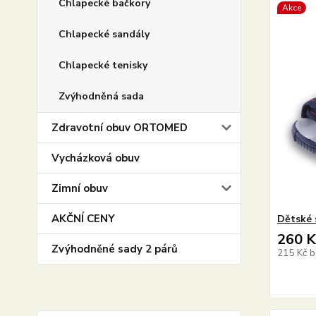
Chlapecké bačkory
Akce
Chlapecké sandály
Chlapecké tenisky
Zvýhodněná sada
Zdravotní obuv ORTOMED
Vycházková obuv
Zimní obuv
AKČNÍ CENY
Dětské 
260 K
Zvýhodněné sady 2 párů
215 Kč
b