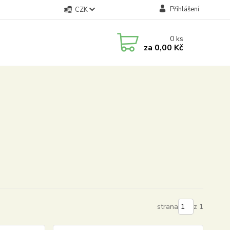
Přihlášení
CZK
0
ks
za
0,00 Kč
strana
z 1