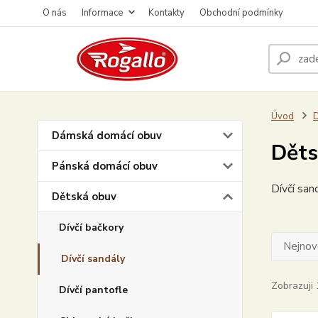
O nás
Informace
Kontakty
Obchodní podmínky
Úvod
D
Dámská domácí obuv
Děts
Pánská domácí obuv
Dívčí san
Dětská obuv
Dívčí bačkory
Nejnově
Dívčí sandály
Zobrazuji 
Dívčí pantofle