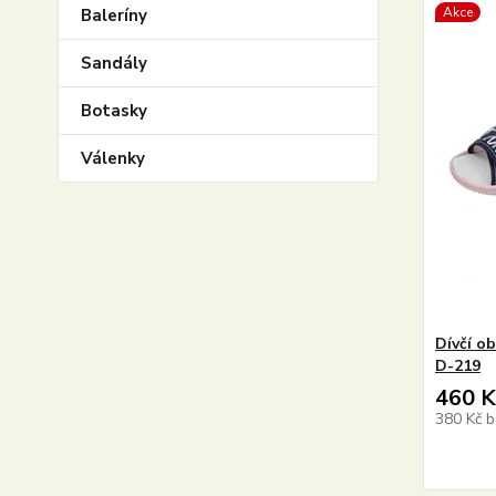
Akce
Baleríny
Sandály
Botasky
Válenky
Dívčí o
D-219
460 K
380 Kč
b