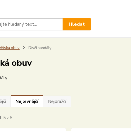
Hledat
ětská obuv
Dívčí sandály
ká obuv
dály
jší
Nejlevnější
Nejdražší
1-5 z 5