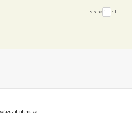
strana
z 1
obrazovat informace