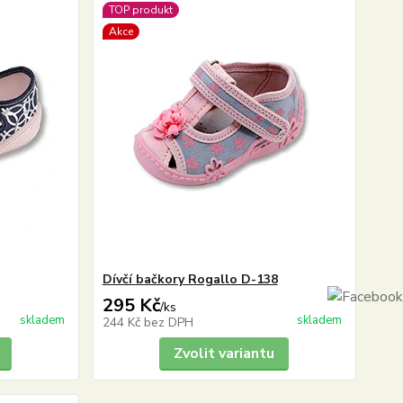
TOP produkt
Akce
Dívčí bačkory Rogallo D-138
295 Kč
/
ks
skladem
skladem
244 Kč
bez DPH
Zvolit variantu