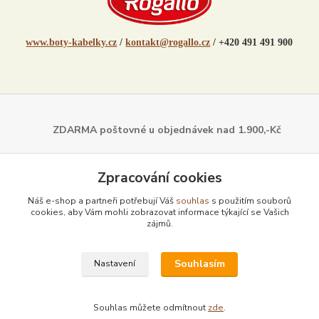
www.boty-kabelky.cz
/
kontakt@rogallo.cz
/ +420 491 491 900
ZDARMA poštovné u objednávek
nad 1.900,-Kč
Dále z naší nabídky
Zpracování cookies
Náš e-shop a partneři potřebují Váš
souhlas
s použitím souborů
cookies, aby Vám mohli zobrazovat informace týkající se Vašich
zájmů.
Souhlasím
Nastavení
Souhlas můžete odmítnout
zde
.
Vytvořeno na
Eshop-rychle.cz