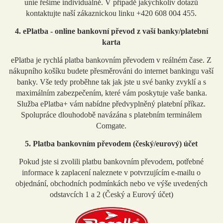
unie řešíme individuálně. V případě jakýchkoliv dotazů
kontaktujte naší zákaznickou linku +420 608 004 455.
4. ePlatba - online bankovní převod z vaší banky/platební
karta
ePlatba je rychlá platba bankovním převodem v reálném čase. Z
nákupního košíku budete přesměrováni do internet bankingu vaší
banky. Vše tedy proběhne tak jak jste u své banky zvyklí a s
maximálním zabezpečením, které vám poskytuje vaše banka.
Služba ePlatba+ vám nabídne předvyplněný platební příkaz.
Spolupráce dlouhodobě navázána s platebním terminálem
Comgate.
5. Platba bankovním převodem (český/eurový) účet
Pokud jste si zvolili platbu bankovním převodem, potřebné
informace k zaplacení naleznete v potvrzujícím e-mailu o
objednání, obchodních podmínkách nebo ve výše uvedených
odstavcích 1 a 2 (Český a Eurový účet)