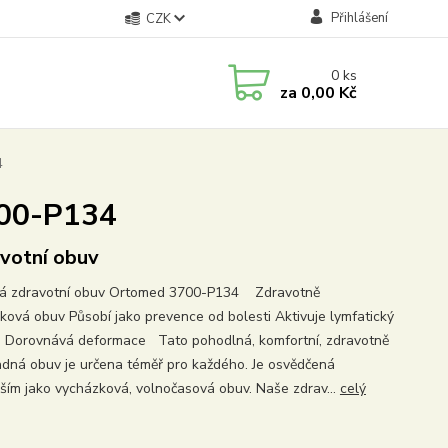
Přihlášení
CZK
0
ks
za
0,00 Kč
4
700-P134
votní obuv
á zdravotní obuv Ortomed 3700-P134 Zdravotně
ková obuv Působí jako prevence od bolesti Aktivuje lymfatický
 Dorovnává deformace Tato pohodlná, komfortní, zdravotně
dná obuv je určena téměř pro každého. Je osvědčená
ším jako vycházková, volnočasová obuv. Naše zdrav...
celý