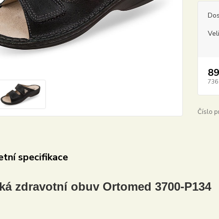
Dos
Vel
89
736
Číslo p
tní specifikace
á zdravotní obuv Ortomed 3700-P134