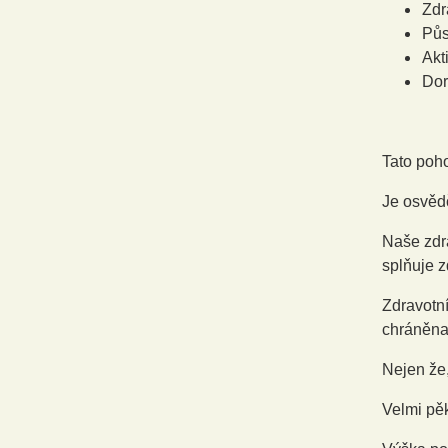
Zdr
Půs
Akt
Dor
Tato poh
Je osvěd
Naše zdra
splňuje z
Zdravotní
chráněna 
Nejen že,
Velmi pěk