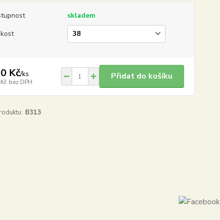
tupnost
skladem
ikost
0 Kč
/
ks
Přidat do košíku
 Kč
bez DPH
roduktu:
B313