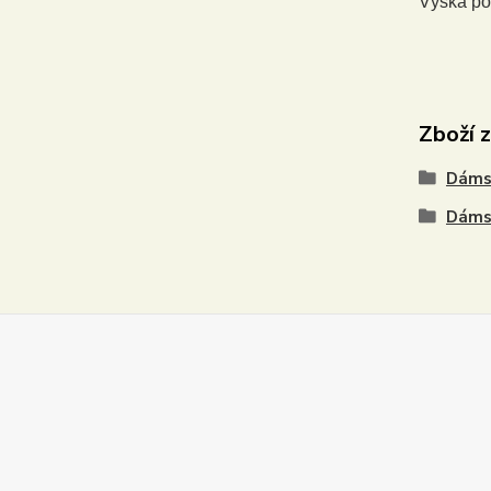
Výška po
Zboží 
Dáms
Dáms