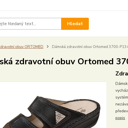
Hledat
Zdravotní obuv ORTOMED
Dámská zdravotní obuv Ortomed 3700-P13
ká zdravotní obuv Ortomed 3
Zdra
Dámsk
vycház
systém
nezáva
předev
popis