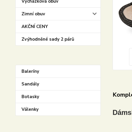
Vycházková obuv
Zimní obuv
AKČNÍ CENY
Zvýhodněné sady 2 párů
Baleríny
Sandály
Komple
Botasky
Válenky
Dámsk