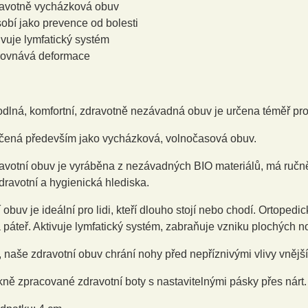
avotně vycházková obuv
obí jako prevence od bolesti
ivuje lymfatický systém
ovnává deformace
odlná, komfortní, zdravotně nezávadná obuv je určena téměř pr
čená především jako vycházková, volnočasová obuv.
votní obuv je vyráběna z nezávadných BIO materiálů, má ručně š
dravotní a hygienická hlediska.
 obuv je ideální pro lidi, kteří dlouho stojí nebo chodí. Ortopedi
páteř. Aktivuje lymfatický systém, zabraňuje vzniku plochých n
 naše zdravotní obuv chrání nohy před nepříznivými vlivy vnější
ně zpracované zdravotní boty s nastavitelnými pásky přes nárt.