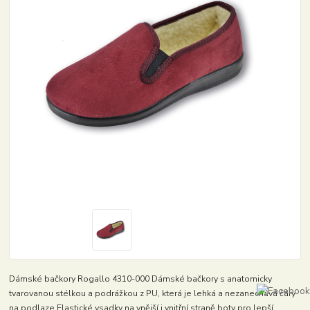
Dámské bačkory Rogallo 4310-000 Dámské bačkory s anatomicky
tvarovanou stélkou a podrážkou z PU, která je lehká a nezanechává čáry
na podlaze.Elastické vsadky na vnější i vnitřní straně boty pro lepší