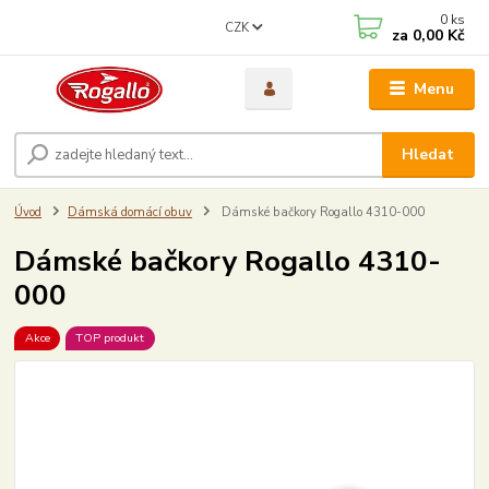
0
ks
CZK
za
0,00 Kč
Menu
Hledat
Úvod
Dámská domácí obuv
Dámské bačkory Rogallo 4310-000
Dámské bačkory Rogallo 4310-
000
Akce
TOP produkt