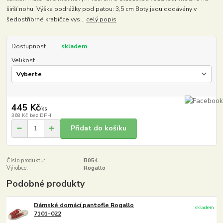
širší nohu. Výška podrážky pod patou: 3,5 cm Boty jsou dodávány v
šedostříbrné krabičce vys...
celý popis
Dostupnost
skladem
Velikost
445 Kč
/
ks
368 Kč
bez DPH
Přidat do košíku
Číslo produktu:
B054
Výrobce:
Rogallo
Podobné produkty
Dámské domácí pantofle Rogallo
skladem
7101-022