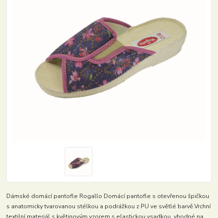
Dámské domácí pantofle Rogallo Domácí pantofle s otevřenou špičkou
s anatomicky tvarovanou stélkou a podrážkou z PU ve světlé barvě.Vrchní
textilní materiál s květinovým vzorem s elastickou vsadkou, vhodné na