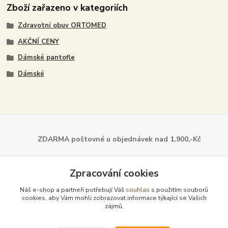
Zboží zařazeno v kategoriích
Zdravotní obuv ORTOMED
AKČNÍ CENY
Dámské pantofle
Dámské
ZDARMA poštovné u objednávek
nad 1.900,-Kč
Dále z naší nabídky
Zpracování cookies
Náš e-shop a partneři potřebují Váš
souhlas
s použitím souborů
cookies, aby Vám mohli zobrazovat informace týkající se Vašich
zájmů.