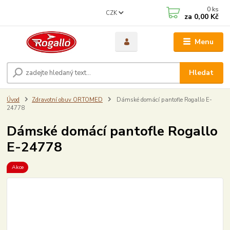
0
ks
CZK
za
0,00 Kč
Menu
Hledat
Úvod
Zdravotní obuv ORTOMED
Dámské domácí pantofle Rogallo E-
24778
Dámské domácí pantofle Rogallo
E-24778
Akce