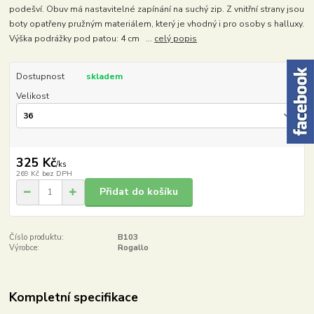
podešví. Obuv má nastavitelné zapínání na suchý zip. Z vnitřní strany jsou
boty opatřeny pružným materiálem, který je vhodný i pro osoby s halluxy.
Výška podrážky pod patou: 4 cm ...
celý popis
Dostupnost
skladem
Velikost
325 Kč
/
ks
269 Kč
bez DPH
Přidat do košíku
Číslo produktu:
B103
Výrobce:
Rogallo
Kompletní specifikace