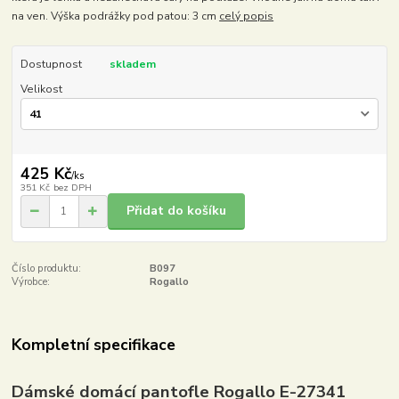
na ven. Výška podrážky pod patou: 3 cm
celý popis
Dostupnost
skladem
Velikost
425 Kč
/
ks
351 Kč
bez DPH
Přidat do košíku
Číslo produktu:
B097
Výrobce:
Rogallo
Kompletní specifikace
Dámské domácí pantofle Rogallo E-27341