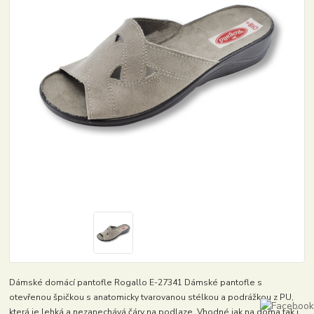
Dámské domácí pantofle Rogallo E-27341 Dámské pantofle s
otevřenou špičkou s anatomicky tvarovanou stélkou a podrážkou z PU,
která je lehká a nezanechává čáry na podlaze. Vhodné jak na doma tak i