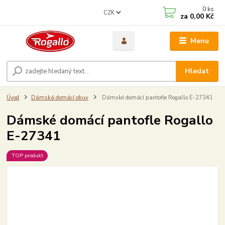
0
ks
CZK
za
0,00 Kč
Menu
Hledat
Úvod
Dámská domácí obuv
Dámské domácí pantofle Rogallo E-27341
Dámské domácí pantofle Rogallo
E-27341
TOP produkt