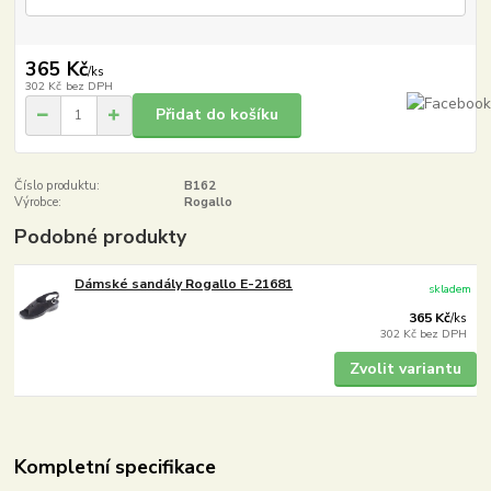
365 Kč
/
ks
302 Kč
bez DPH
Přidat do košíku
Číslo produktu:
B162
Výrobce:
Rogallo
Podobné produkty
Dámské sandály Rogallo E-21681
skladem
365 Kč
/
ks
302 Kč
bez DPH
Zvolit variantu
Kompletní specifikace