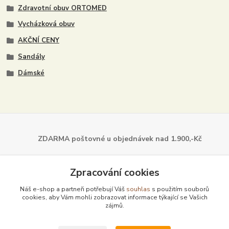
Zdravotní obuv ORTOMED
Vycházková obuv
AKČNÍ CENY
Sandály
Dámské
ZDARMA poštovné u objednávek
nad 1.900,-Kč
Dále z naší nabídky
Zpracování cookies
Náš e-shop a partneři potřebují Váš
souhlas
s použitím souborů
cookies, aby Vám mohli zobrazovat informace týkající se Vašich
zájmů.