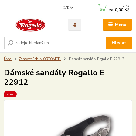
0
ks
CZK
za
0,00 Kč
Menu
Hledat
Úvod
Zdravotní obuv ORTOMED
Dámské sandály Rogallo E-22912
Dámské sandály Rogallo E-
22912
Akce