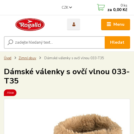
0
ks
CZK
za
0,00 Kč
Menu
Hledat
Úvod
Zimní obuv
Dámské válenky s ovčí vlnou 033-T35
Dámské válenky s ovčí vlnou 033-
T35
Akce