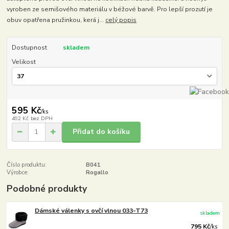
vyroben ze semišového materiálu v béžové barvě. Pro lepší prozutí je
obuv opatřena pružinkou, kerá j...
celý popis
Dostupnost
skladem
Velikost
595 Kč
/
ks
492 Kč
bez DPH
Přidat do košíku
Číslo produktu:
B041
Výrobce:
Rogallo
Podobné produkty
Dámské válenky s ovčí vlnou 033-T73
skladem
795 Kč
/
ks