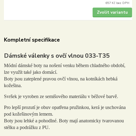
657 Kč
bez DPH
Zvolit variantu
Kompletní specifikace
Dámské válenky s ovčí vlnou 033-T35
Módní dámské boty na nošení venku během chladného období,
lze využít také jako domácí.
Boty jsou zateplené pravou ovčí vlnou, na kotníkách hebká
kožešina.
Svršek je vyroben ze semišového materiálu v béžové barvě.
Pro lepší prozutí je obuv opatřena pružinkou, kerá je uschována
pod kožešinovým lemem.
Boty jsou lehké a pohodlné. Boty mají anatomicky tvarovanou
stélku a podrážku z PU.