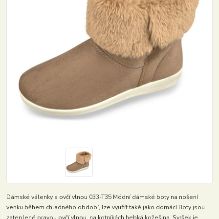
Dámské válenky s ovčí vlnou 033-T35 Módní dámské boty na nošení
venku během chladného období, lze využít také jako domácí.Boty jsou
zateplené pravou ovčí vlnou, na kotníkách hebká kožešina. Svršek je