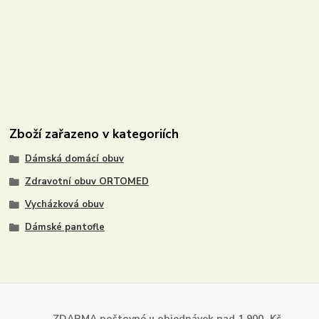
Zboží zařazeno v kategoriích
Dámská domácí obuv
Zdravotní obuv ORTOMED
Vycházková obuv
Dámské pantofle
ZDARMA poštovné u objednávek
nad 1.900,-Kč