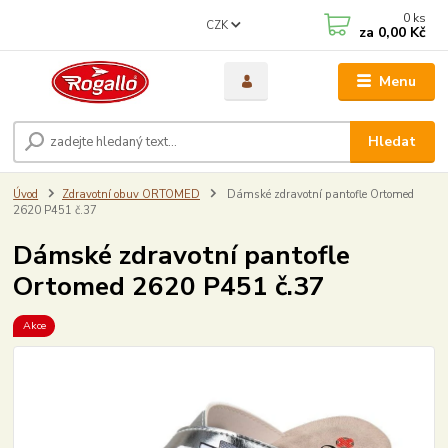
0
ks
CZK
za
0,00 Kč
Menu
Hledat
Úvod
Zdravotní obuv ORTOMED
Dámské zdravotní pantofle Ortomed
2620 P451 č.37
Dámské zdravotní pantofle
Ortomed 2620 P451 č.37
Akce