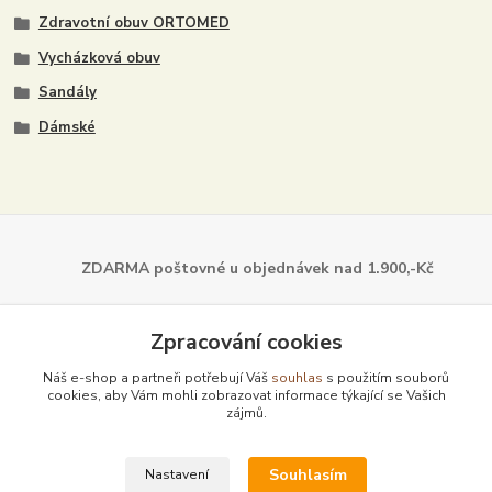
Zdravotní obuv ORTOMED
Vycházková obuv
Sandály
Dámské
ZDARMA poštovné u objednávek
nad 1.900,-Kč
Dále z naší nabídky
Zpracování cookies
Náš e-shop a partneři potřebují Váš
souhlas
s použitím souborů
cookies, aby Vám mohli zobrazovat informace týkající se Vašich
zájmů.
Souhlasím
Nastavení