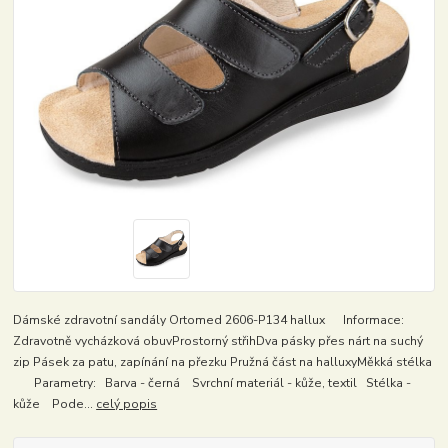
Dámské zdravotní sandály Ortomed 2606-P134 hallux Informace:
Zdravotně vycházková obuvProstorný střihDva pásky přes nárt na suchý
zip Pásek za patu, zapínání na přezku Pružná část na halluxyMěkká stélka
Parametry: Barva - černá Svrchní materiál - kůže, textil Stélka -
kůže Pode...
celý popis