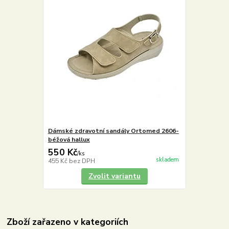
Dámské zdravotní sandály Ortomed 2606-
béžová hallux
550 Kč
/
ks
skladem
455 Kč
bez DPH
Zvolit variantu
Zboží zařazeno v kategoriích