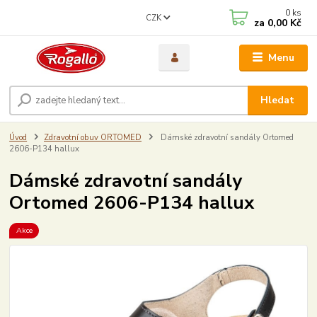
0
ks
CZK
za
0,00 Kč
Menu
Hledat
Úvod
Zdravotní obuv ORTOMED
Dámské zdravotní sandály Ortomed
2606-P134 hallux
Dámské zdravotní sandály
Ortomed 2606-P134 hallux
Akce