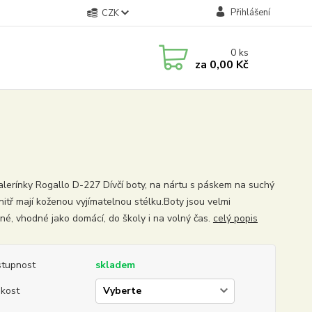
Přihlášení
CZK
0
ks
za
0,00 Kč
balerínky Rogallo D-227 Dívčí boty, na nártu s páskem na suchý
nitř mají koženou vyjímatelnou stélku.Boty jsou velmi
né, vhodné jako domácí, do školy i na volný čas.
celý popis
tupnost
skladem
ikost