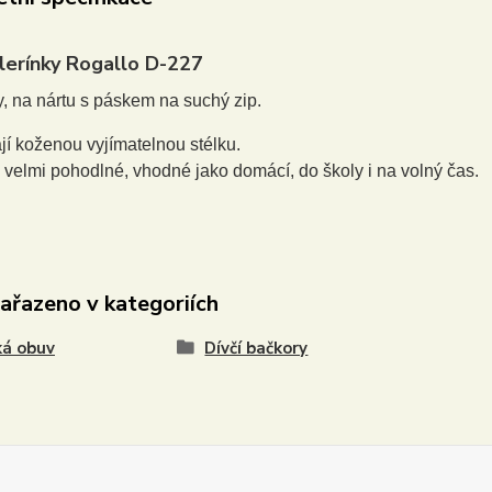
alerínky Rogallo D-227
y, n
a nártu s páskem na suchý zip.
jí koženou vyjímatelnou stélku.
 velmi pohodlné, vhodné jako domácí, do školy i na volný čas.
zařazeno v kategoriích
ká obuv
Dívčí bačkory