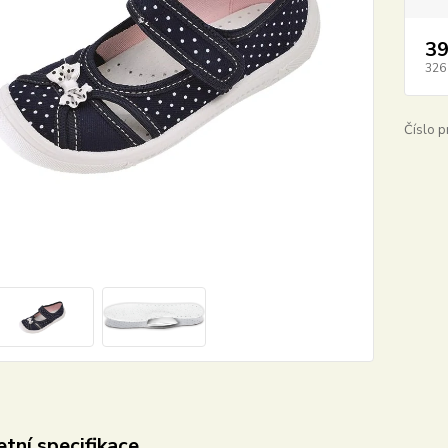
39
326
Číslo p
tní specifikace