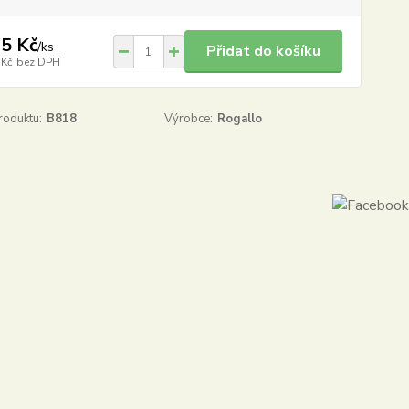
5 Kč
/
ks
Přidat do košíku
 Kč
bez DPH
roduktu:
B818
Výrobce:
Rogallo