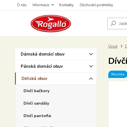
O nás
Informace
Kontakty
Obchodní podmínky
Úvod
D
Dámská domácí obuv
Dívč
Pánská domácí obuv
Novinka
Dětská obuv
Dívčí bačkory
Dívčí sandály
Dívčí pantofle