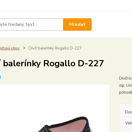
Hledat
ětská obuv
Dívčí balerínky Rogallo D-227
í balerínky Rogallo D-227
Dívčí 
zip. Uv
pohodl
Dos
Vel