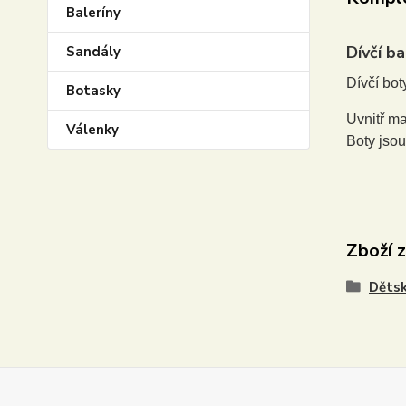
Baleríny
Dívčí b
Sandály
Dívčí bot
Botasky
Uvnitř ma
Válenky
Boty jsou
Zboží 
Děts