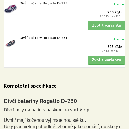
Dívčí bačkory Rogallo D-219
skladem
260 Kč
/
ks
215 Kč
bez DPH
Zvolit variantu
Dívčí bačkory Rogallo D-231
skladem
395 Kč
/
ks
326 Kč
bez DPH
Zvolit variantu
Kompletní specifikace
Dívčí baleríny Rogallo D-230
Dívčí boty n
a nártu s páskem na suchý zip.
Uvnitř mají koženou vyjímatelnou stélku.
Boty jsou velmi pohodlné, vhodné jako domácí, do školy i