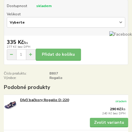
Dostupnost
skladem
Velikost
335 Kč
/
ks
277 Kč
bez DPH
Přidat do košíku
Číslo produktu:
B807
Výrobce:
Rogallo
Podobné produkty
Dívčí bačkory Rogallo D-220
skladem
290 Kč
/
ks
240 Kč
bez DPH
Zvolit variantu