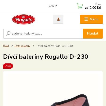
0
ks
CZK
za
0,00 Kč
Menu
Hledat
Úvod
Dětská obuv
Dívčí baleríny Rogallo D-230
Dívčí baleríny Rogallo D-230
Akce