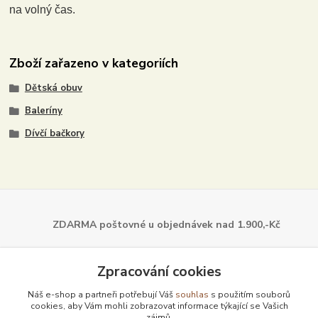
na volný čas.
Zboží zařazeno v kategoriích
Dětská obuv
Baleríny
Dívčí bačkory
ZDARMA poštovné u objednávek
nad 1.900,-Kč
Dále z naší nabídky
Zpracování cookies
Náš e-shop a partneři potřebují Váš
souhlas
s použitím souborů
cookies, aby Vám mohli zobrazovat informace týkající se Vašich
zájmů.