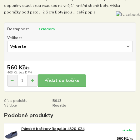
doplněny elastickou vsadkou na vnější i vnitřní straně boty. Výška
podrážky pod patou: 2,5 cm Boty jsou ...
celý popis
Dostupnost
skladem
Velikost
560 Kč
/
ks
463 Kč
bez DPH
Přidat do košíku
Číslo produktu:
B013
Výrobce:
Rogallo
Podobné produkty
Pánské bačkory Rogallo 4320-024
skladem
560 Kč
/
ks