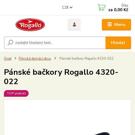
0
ks
CZK
za
0,00 Kč
Menu
Hledat
Úvod
Pánská domácí obuv
Pánské bačkory Rogallo 4320-022
Pánské bačkory Rogallo 4320-
022
TOP produkt