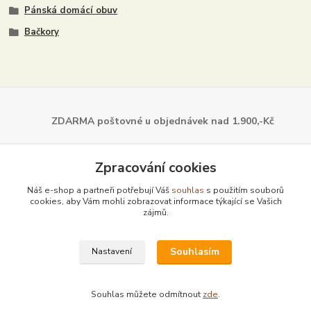
Pánská domácí obuv
Bačkory
ZDARMA poštovné u objednávek
nad 1.900,-Kč
Dále z naší nabídky
Zpracování cookies
Náš e-shop a partneři potřebují Váš
souhlas
s použitím souborů
cookies, aby Vám mohli zobrazovat informace týkající se Vašich
zájmů.
Souhlasím
Nastavení
Souhlas můžete odmítnout
zde
.
Vytvořeno na
Eshop-rychle.cz