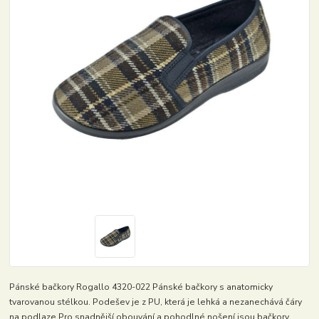
Pánské bačkory Rogallo 4320-022 Pánské bačkory s anatomicky
tvarovanou stélkou. Podešev je z PU, která je lehká a nezanechává čáry
na podlaze.Pro snadnější obouvání a pohodlné nošení jsou bačkory