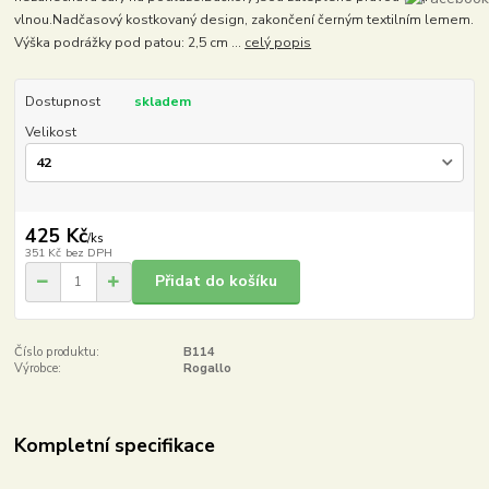
vlnou.Nadčasový kostkovaný design, zakončení černým textilním lemem.
Výška podrážky pod patou: 2,5 cm ...
celý popis
Dostupnost
skladem
Velikost
425 Kč
/
ks
351 Kč
bez DPH
Přidat do košíku
Číslo produktu:
B114
Výrobce:
Rogallo
Kompletní specifikace