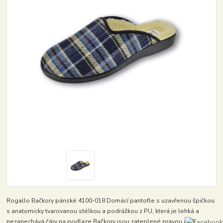
Rogallo Bačkory pánské 4100-018 Domácí pantofle s uzavřenou špičkou
s anatomicky tvarovanou stélkou a podrážkou z PU, která je lehká a
nezanechává čáry na podlaze.Bačkory jsou zateplené pravou ovčí