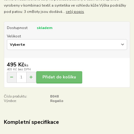
vyrobeny v kombinaci textil a syntetika ve vzhledu kůže.Výška podrážky
pod patou: 3 cmBoty jsou dodává...
celý popis
Dostupnost
skladem
Velikost
495 Kč
/
ks
409 Kč
bez DPH
Přidat do košíku
Číslo produktu:
B048
Výrobce:
Rogallo
Kompletní specifikace