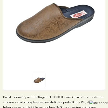
Pánské domácí pantofle Rogallo E-30208 Domácí pantofle s uzavřenou
špičkou s anatomicky tvarovanou stélkou a podrážkou z PU, která je
lehká a nezanechává čáry na podlaze.Bačkory s uzavřenou špičkou