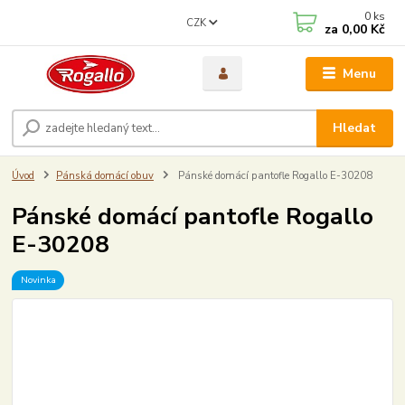
0
ks
CZK
za
0,00 Kč
Menu
Hledat
Úvod
Pánská domácí obuv
Pánské domácí pantofle Rogallo E-30208
Pánské domácí pantofle Rogallo
E-30208
Novinka