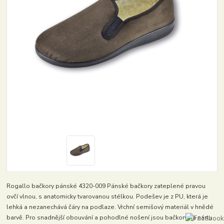
Rogallo bačkory pánské 4320-009 Pánské bačkory zateplené pravou
ovčí vlnou, s anatomicky tvarovanou stélkou. Podešev je z PU, která je
lehká a nezanechává čáry na podlaze. Vrchní semišový materiál v hnědé
barvě. Pro snadnější obouvání a pohodlné nošení jsou bačkory na nártu