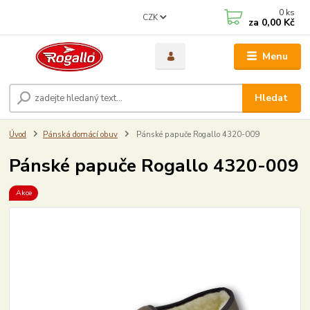
0
ks
CZK
za
0,00 Kč
Menu
Hledat
Úvod
Pánská domácí obuv
Pánské papuče Rogallo 4320-009
Pánské papuče Rogallo 4320-009
Akce