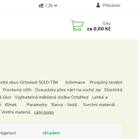
Přihlášení
CZK
0
ks
za
0,00 Kč
tní obuv Ortomed 5010-T84 Informace: Prodyšný textilní
 Prostorný střih Dva pásky přes nárt na suchý zip Elastická
á část Vyjímatelná měkčená vložka OrtoMed Lehké a
é Klínek Parametry: Barva - šedá Svrchní materiál -
Vnitřní materiá...
celý popis
tupnost
skladem