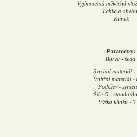
Vyjímatelná měkčená vlo
Lehké a ohebn
Klínek
Parametry:
Barva - šedá
Svrchní materiál - 
Vnitřní materiál - t
Podešev - syntet
Šíře G - standardní
Výška klínku - 3