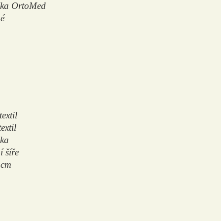
žka OrtoMed
é
textil
extil
ika
 šíře
 cm