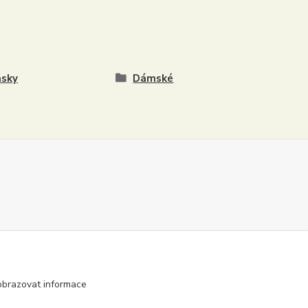
asky
Dámské
obrazovat informace