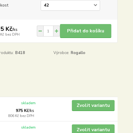
ikost
5 Kč
/
ks
Přidat do košíku
 Kč
bez DPH
roduktu:
B418
Výrobce:
Rogallo
skladem
Zvolit variantu
975 Kč
/
ks
806 Kč
bez DPH
skladem
Zvolit variantu