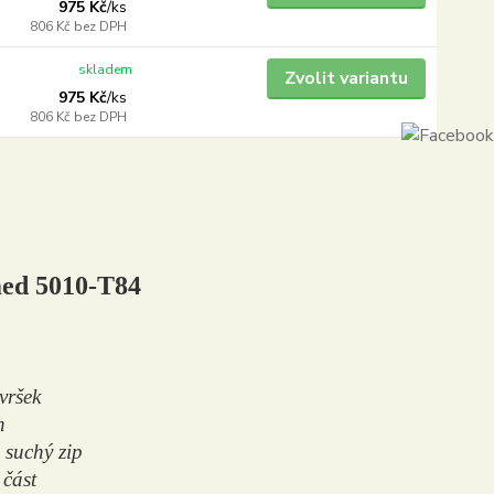
975 Kč
/
ks
806 Kč
bez DPH
skladem
Zvolit variantu
975 Kč
/
ks
806 Kč
bez DPH
ed 5010-T84
svršek
h
suchý zip
část